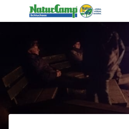
body header.site-header { background-color: rgb(46, 139, 87) !importan