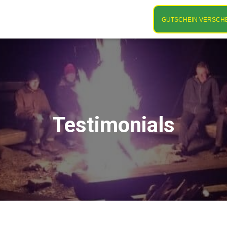
t; /* Tannengrün */ }
GUTSCHEIN VERSCH
Testimonials