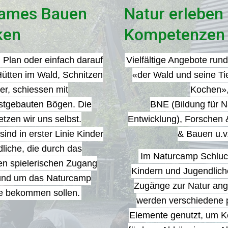
ames Bauen
Natur erleben
Kontakt
ken
Kompetenzen 
 Plan oder einfach darauf
Vielfältige Angebote ru
Hütten im Wald, Schnitzen
«der Wald und seine Ti
r, schiessen mit
Kochen»
stgebauten Bögen. Die
BNE (Bildung für N
tzen wir uns selbst.
Entwicklung), Forschen 
ind in erster Linie Kinder
& Bauen u.v
liche, die durch das
Im Naturcamp Schlu
n spielerischen Zugang
Kindern und Jugendlich
 und um das Naturcamp
Zugänge zur Natur ang
e bekommen sollen.
werden verschiedene 
Elemente genutzt, um 