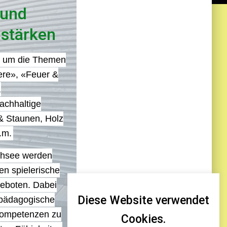
 und
stärken
nd um die Themen
ere», «Feuer &
,
achhaltige
& Staunen, Holz
.m.
chsee werden
en spielerische
eboten. Dabei
Diese Website verwendet
pädagogische
Kompetenzen zu
Cookies.