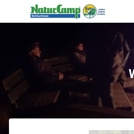
body header.site-header { background-color: rgb(46, 139, 87) !importan