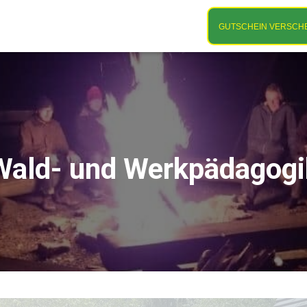
t; /* Tannengrün */ }
GUTSCHEIN VERSCH
Wald- und Werkpädagogi