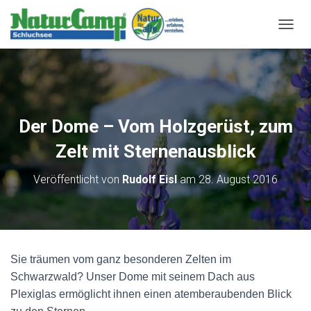
body header.site-header { background-color: rgb(46, 139, 87)
!important; /* Tannengrün */ }
N
A
V
I
G
A
T
Der Dome – Vom Holzgerüst, zum
I
O
Zelt mit Sternenausblick
N
U
Veröffentlicht von
Rudolf Eisl
am
28. August 2016
M
S
C
H
A
L
Sie träumen vom ganz besonderen Zelten im
T
E
Schwarzwald? Unser Dome mit seinem Dach aus
N
Plexiglas ermöglicht ihnen einen atemberaubenden Blick