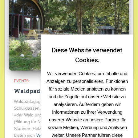
Diese Website verwendet
Cookies.
Wir verwenden Cookies, um Inhalte und
Anzeigen zu personalisieren, Funktionen
EVENTS
für soziale Medien anbieten zu können
Waldpädagogik auf dem Naturcamp
und die Zugriffe auf unsere Website zu
Waldpädagogische Angebote für Gruppen und
analysieren. Außerdem geben wir
Schulklassen.Vielfältige Angebote rund um die Themen
Informationen zu Ihrer Verwendung
«der Wald und seine Tiere», «Feuer & Kochen»,BNE
unserer Website an unsere Partner für
(Bildung für Nachhaltige Entwicklung), Forschen &
soziale Medien, Werbung und Analysen
Staunen, Holz & Bauen u.v.m. Auf dem Naturcamp
weiter. Unsere Partner führen diese
bieten sich
Weiterlesen