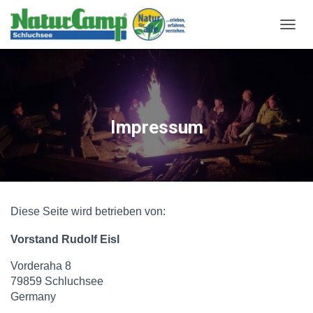
body header.site-header { background-color: rgb(46, 139, 87)
!important; /* Tannengrün */ }
N
A
V
I
G
A
T
Impressum
I
O
N
U
M
S
C
Diese Seite wird betrieben von:
H
A
Vorstand Rudolf Eisl
L
T
Vorderaha 8
E
79859 Schluchsee
N
Germany