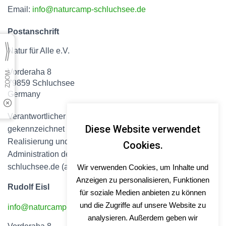
Email:
info@naturcamp-schluchsee.de
Postanschrift
Natur für Alle e.V.
Vorderaha 8
79859 Schluchsee
Germany
Verantwortlicher Redakteur sofern nicht anders
Diese Website verwendet
gekennzeichnet und Webmaster für die Planung,
Realisierung und Betreuung der Internetinhalte sowie die
Cookies.
Administration der Domain http://www.naturcamp-
schluchsee.de (admin-c) ist:
Wir verwenden Cookies, um Inhalte und
Anzeigen zu personalisieren, Funktionen
Rudolf Eisl
für soziale Medien anbieten zu können
und die Zugriffe auf unsere Website zu
info@naturcamp-schluchsee.de
analysieren. Außerdem geben wir