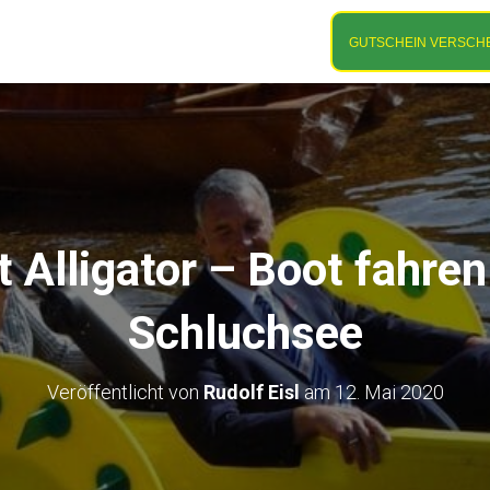
t; /* Tannengrün */ }
GUTSCHEIN VERSCH
 Alligator – Boot fahre
Schluchsee
Veröffentlicht von
Rudolf Eisl
am
12. Mai 2020