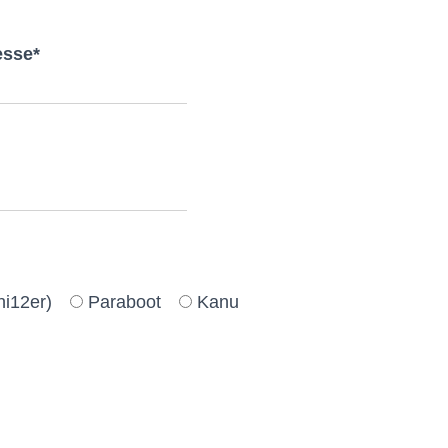
 Feld leer.
esse*
 Feld leer.
ni12er)
Paraboot
Kanu