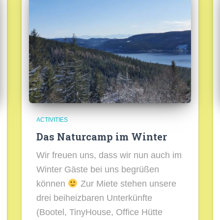
ACTIVITIES
Das Naturcamp im Winter
Wir freuen uns, dass wir nun auch im
Winter Gäste bei uns begrüßen
können
Zur Miete stehen unsere
drei beiheizbaren Unterkünfte
(Bootel, TinyHouse, Office Hütte