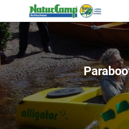
body header.site-header { background-color: rgb(46, 139, 87) !importan
Paraboot